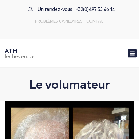
Un rendez-vous :
+32(0)497 35 66 14
PROBLÈMES CAPILLAIRES
CONTACT
×
ATH
To
lecheveu.be
nav
Le volumateur